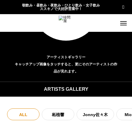
朝飲み・昼飲み・夜飲み・ひとり飲み・女子飲み
ススキノで大好評営業中！
アーティストギャラリー
キャッチアップ画像をタッチすると、更にそのアーティストの作
品が見れます。
ARTISTS GALLERY
ALL
柘植響
Jonny佐々木
Mic