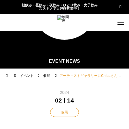
朝飲み・昼飲み・夜飲み・ひとり飲み・女子飲み
ススキノで大好評営業中！
EVENT NEWS
イベント
個展
アーティストギャラリーにChibaさんを追加しました
2024
02
14
個展